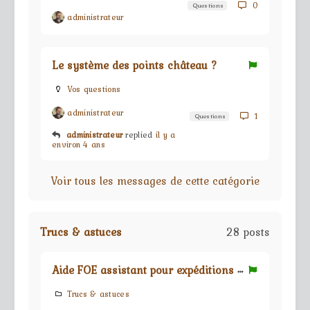
0
Questions
administrateur
Le système des points château ?
Vos questions
administrateur
1
Questions
administrateur
replied
il y a
environ 4 ans
Voir tous les messages de cette catégorie
Trucs & astuces
28 posts
A
ide FOE assistant pour expéditions de guilde
Trucs & astuces