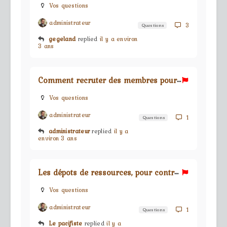
Vos questions
administrateur
3
Questions
gegeland
replied
il y a environ
3 ans
C
omment recruter des membres pour sa guilde ?
Vos questions
administrateur
1
Questions
administrateur
replied
il y a
environ 3 ans
L
es dépots de ressources, pour contructions des bâtiments
Vos questions
administrateur
1
Questions
Le pacifiste
replied
il y a