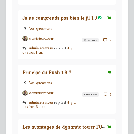
Je ne comprends pas bien le fil 1.9
Vos questions
administrateur
7
Questions
administrateur
replied
il y a
environ 1 an
Principe du Rush 1.9 ?
Vos questions
administrateur
1
Questions
administrateur
replied
il y a
environ 3 ans
L
es avantages de dynamic tower FOE ?