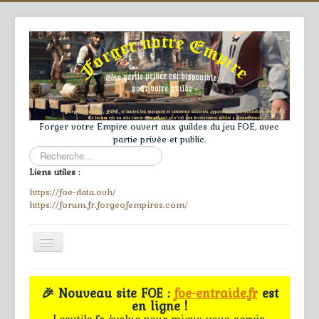
Forger votre Empire ouvert aux guildes du jeu FOE, avec
partie privée et public.
Rechercher
Liens utiles :
https://foe-data.ovh/
https://forum.fr.forgeofempires.com/
Toggle
Navigation
≡
🎉 Nouveau site FOE :
foe-entraide.fr
est
en ligne !
Accueil
Lesutils.fr évolue pour mieux vous servir.