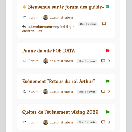
Bienvenue sur le forum des guildes du jeu Forge Of Empires
Forum
administrateur
1
Bon à savoir
administrateur
replied
il y a
environ 1 an
Panne du site FOE-DATA
Forum
administrateur
0
Bon à savoir
Evénement "Retour du roi Arthur"
Forum
administrateur
0
Bon à savoir
Quêtes de l'évènement viking 2026
Forum
administrateur
0
Bon à savoir