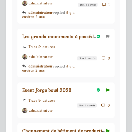
administrateur
1
Bon à savoir
administrateur
replied
il y a
environ 2 ans
L
es grands monuments à posséder ou à fuir !
Trucs & astuces
administrateur
3
Bon à savoir
administrateur
replied
il y a
environ 2 ans
Event forge bowl 2023
Trucs & astuces
0
Bon à savoir
administrateur
C
hangement de bâtiment de production