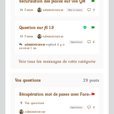
Sécurisation des places sur vos GM
Forum
administrateur
0
Bon à savoir
Question sur fil 1.9
Forum
administrateur
6
Questions
administrateur
replied
il y a
environ 1 an
Voir tous les messages de cette catégorie
Vos questions
29 posts
R
écupération mot de passe avec Facebook
Vos questions
0
Questions
administrateur