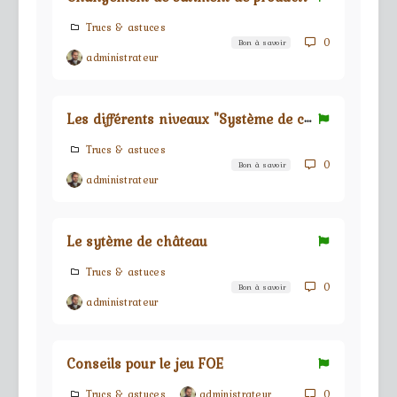
Trucs & astuces
0
Bon à savoir
administrateur
L
es différents niveaux "Système de château"
Trucs & astuces
0
Bon à savoir
administrateur
Le sytème de château
Trucs & astuces
0
Bon à savoir
administrateur
Conseils pour le jeu FOE
Trucs & astuces
administrateur
0