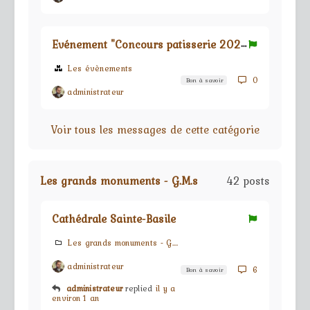
E
vénement "Concours patisserie 2024"
Les évènements
0
Bon à savoir
administrateur
Voir tous les messages de cette catégorie
Les grands monuments - G.M.s
42 posts
Cathédrale Sainte-Basile
Les grands monuments - G.M.s
administrateur
6
Bon à savoir
administrateur
replied
il y a
environ 1 an