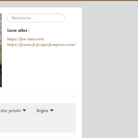
Rechercher
Liens utiles :
https://foe-data.ovh/
https://forum.fr.forgeofempires.com/
rtie privée
Règles