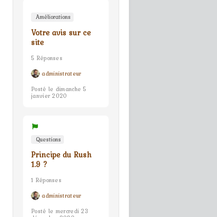
Améliorations
Votre avis sur ce
site
5 Réponses
administrateur
Posté le dimanche 5
janvier 2020
Questions
Principe du Rush
1.9 ?
1 Réponses
administrateur
Posté le mercredi 23