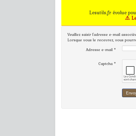
Lesutils.fr évolue po
⚠️ L
Veuillez saisir l'adresse e-mail associ
Lorsque vous le recevrez, vous pourr
Adresse e-mail
*
Captcha
*
Envo