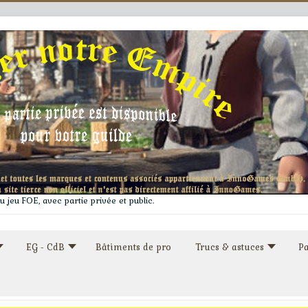
 jeu FOE, avec partie privée et public.
EG - CdB
Bâtiments de pro
Trucs & astuces
Pa