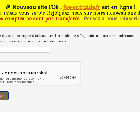
🎉 Nouveau site FOE :
foe-entraide.fr
est en ligne !
ur mieux vous servir. Rejoignez-nous sur notre nouveau site d
es comptes ne sont pas transférés :
Pensez à vous réinscrir
ée à votre compte d'utilisateur. Un code de vérification vous sera adressé.
ez choisir un nouveau mot de passe
yer