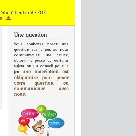
édié à l'entraide FOE.
e !
⚠️
Une question
Vous souhaitez poser une
question sur le jeu, ou nous
communiquer une astuce,
obtenir le passe de certains
sujets, ou un conseil pour le
une inscription est
jeu
obligatoire pour poser
votre question, ou
communiquer avec
nous.