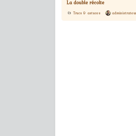
La double récolte
Trucs & astuces
administrateu