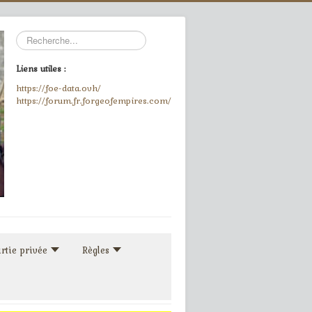
Rechercher
Liens utiles :
https://foe-data.ovh/
https://forum.fr.forgeofempires.com/
rtie privée
Règles