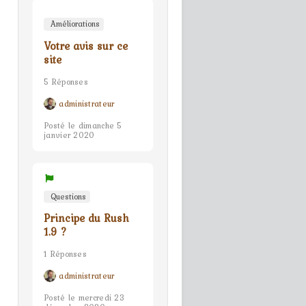
Améliorations
Votre avis sur ce
site
5 Réponses
administrateur
Posté le dimanche 5
janvier 2020
Questions
Principe du Rush
1.9 ?
1 Réponses
administrateur
Posté le mercredi 23