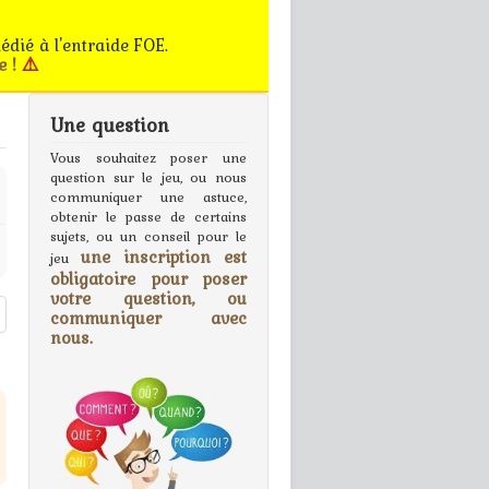
édié à l'entraide FOE.
e !
⚠️
Une question
gn In
Vous souhaitez poser une
question sur le jeu, ou nous
communiquer une astuce,
obtenir le passe de certains
sujets, ou un conseil pour le
une inscription est
jeu
obligatoire pour poser
votre question, ou
communiquer avec
nous.