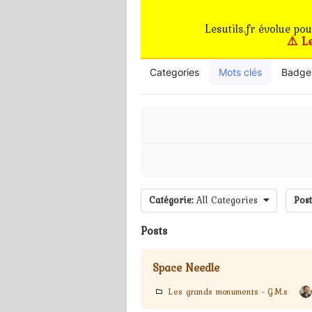
Lesutils.fr évolue po
⚠️ L
Categories
Mots clés
Badge
Catégorie:
All Categories
Post
Posts
Space Needle
Les grands monuments - G.M.s