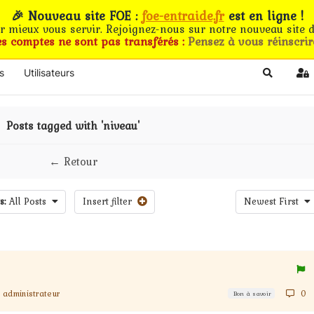
🎉 Nouveau site FOE :
foe-entraide.fr
est en ligne !
ur mieux vous servir. Rejoignez-nous sur notre nouveau site d
es comptes ne sont pas transférés :
Pensez à vous réinscrir
s
Utilisateurs
Search
Si
Posts tagged with 'niveau'
← Retour
s:
All Posts
Insert filter
Newest First
administrateur
0
Bon à savoir