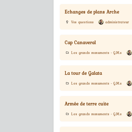
Echanges de plans Arche
Vos questions
administrateur
Cap Canaveral
Les grands monuments - G.M.s
La tour de Galata
Les grands monuments - G.M.s
Armée de terre cuite
Les grands monuments - G.M.s