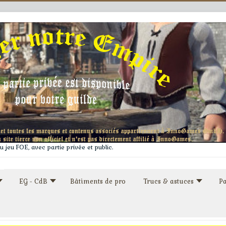
 jeu FOE, avec partie privée et public.
EG - CdB
Bâtiments de pro
Trucs & astuces
Pa