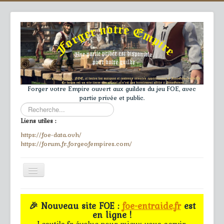
Forger votre Empire ouvert aux guildes du jeu FOE, avec
partie privée et public.
Rechercher
Liens utiles :
https://foe-data.ovh/
https://forum.fr.forgeofempires.com/
Toggle
Navigation
≡
🎉 Nouveau site FOE :
foe-entraide.fr
est
en ligne !
Accueil
Lesutils.fr évolue pour mieux vous servir.