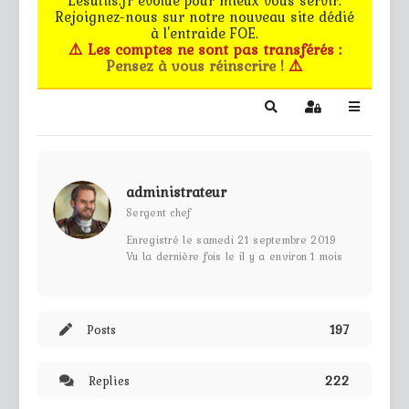
Rejoignez-nous sur notre nouveau site dédié
Le forum
à l'entraide FOE.
⚠️ Les comptes ne sont pas transférés :
Pensez à vous réinscrire !
⚠️
Les G.M.s
EG - CdB
Search
Sign In
Bâtiments de pro
administrateur
Trucs & astuces
Sergent chef
Enregistré le samedi 21 septembre 2019
Partie privée
Vu la dernière fois le il y a environ 1 mois
Règles
Posts
197
Contact
Replies
222