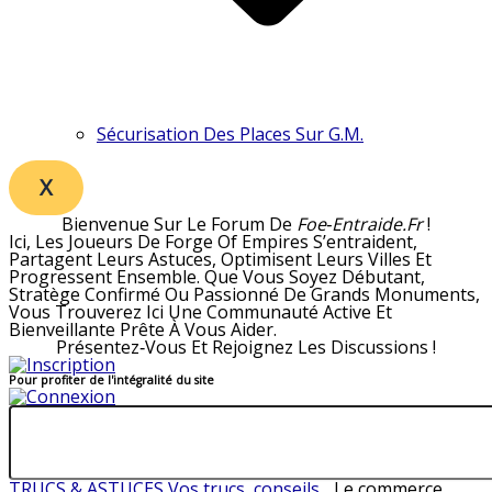
Sécurisation Des Places Sur G.M.
X
Bienvenue Sur Le Forum De
Foe‑entraide.fr
!
Ici, Les Joueurs De Forge Of Empires S’entraident,
Partagent Leurs Astuces, Optimisent Leurs Villes Et
Progressent Ensemble. Que Vous Soyez Débutant,
Stratège Confirmé Ou Passionné De Grands Monuments,
Vous Trouverez Ici Une Communauté Active Et
Bienveillante Prête À Vous Aider.
Présentez‑vous Et Rejoignez Les Discussions !
Pour profiter de l'intégralité du site
TRUCS & ASTUCES
Vos trucs, conseils...
Le commerce