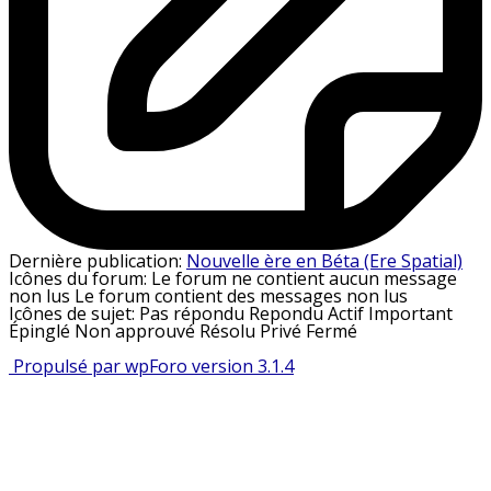
Dernière publication:
Nouvelle ère en Béta (Ere Spatial)
Icônes du forum:
Le forum ne contient aucun message
non lus
Le forum contient des messages non lus
Icônes de sujet:
Pas répondu
Repondu
Actif
Important
Épinglé
Non approuvé
Résolu
Privé
Fermé
Propulsé par wpForo version 3.1.4