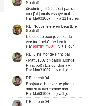
Spatial)
@admin-jm60 Je c'est pas du
tout j'ai jamais essayé mai...
Par
Matt31007
,
Il y a 11 heures
RE: Nouvelle ère en Béta (Ere
Spatial)
Est ce que pour jouer sur la
version "beta" c'est en fr...
Par
admin-jm60
,
Il y a 1 jour
RE: Liste Monde Principal
- Matt31007 : Noarsil (Monde
Principal) / Langendorn (M...
Par
Matt31007
,
Il y a 1 jour
RE: phenix04
Bonjour et bienvenue phenix,
sauf si ta fais comme moi ...
Par
Matt31007
,
Il y a 1 jour
RE: phenix04