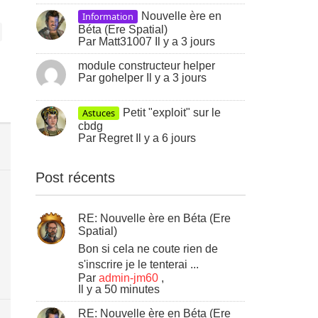
Information
Nouvelle ère en
Béta (Ere Spatial)
Par
Matt31007
Il y a 3 jours
module constructeur helper
Par
gohelper
Il y a 3 jours
Astuces
Petit "exploit" sur le
cbdg
Par
Regret
Il y a 6 jours
Post récents
RE: Nouvelle ère en Béta (Ere
Spatial)
Bon si cela ne coute rien de
s'inscrire je le tenterai ...
Par
admin-jm60
,
Il y a 50 minutes
RE: Nouvelle ère en Béta (Ere