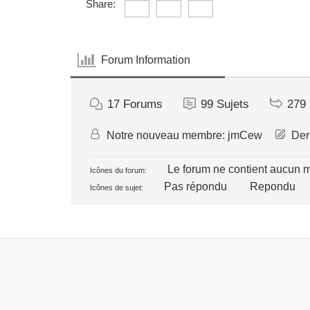
Share:
Forum Information
17
Forums
99
Sujets
279
Notre nouveau membre:
jmCew
Dern
Le forum ne contient aucun 
Icônes du forum:
Pas répondu
Repondu
Icônes de sujet: