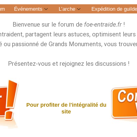
um
Événements
L’arche
Expédition de guild
Bienvenue sur le forum de
foe‑entraide.fr
!
entraident, partagent leurs astuces, optimisent leur
é ou passionné de Grands Monuments, vous trouver
Présentez‑vous et rejoignez les discussions !
Pour profiter de l'intégralité du
site