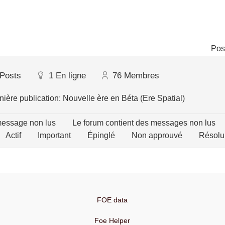
Pos
Posts
1
En ligne
76
Membres
ière publication:
Nouvelle ère en Béta (Ere Spatial)
message non lus
Le forum contient des messages non lus
Actif
Important
Épinglé
Non approuvé
Résolu
FOE data
Foe Helper