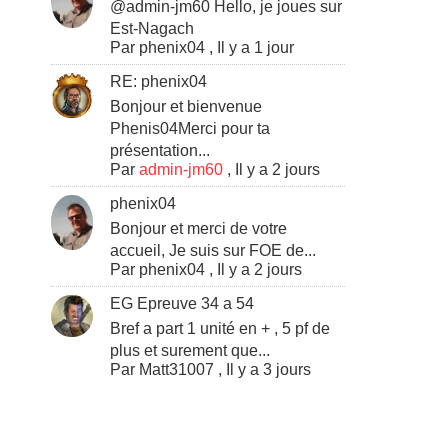
@admin-jm60 Hello, je joues sur
Est-Nagach
Par
phenix04
,
Il y a 1 jour
RE: phenix04
Bonjour et bienvenue
Phenis04Merci pour ta
présentation...
Par
admin-jm60
,
Il y a 2 jours
phenix04
Bonjour et merci de votre
accueil, Je suis sur FOE de...
Par
phenix04
,
Il y a 2 jours
EG Epreuve 34 a 54
Bref a part 1 unité en + , 5 pf de
plus et surement que...
Par
Matt31007
,
Il y a 3 jours