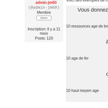
Voici des exemples de c
admin-jm60
(@admin-jm60)
Vous donnez
Membre
Admin
10 ressources age de b
Inscription: Il y a 11
mois
Posts: 120
à
10 age de fer
10 haut moyen age