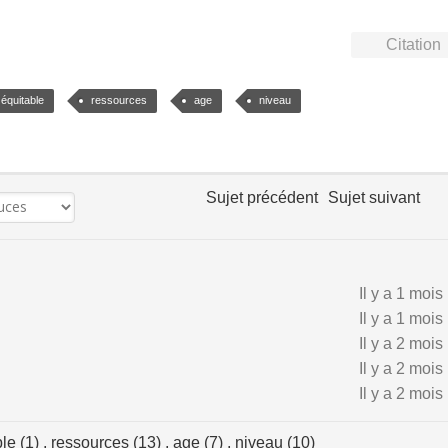
Citation
équitable
ressources
age
niveau
Sujet précédent
Sujet suivant
Il y a 1 mois
Il y a 1 mois
Il y a 2 mois
Il y a 2 mois
Il y a 2 mois
ble (1)
,
ressources (13)
,
age (7)
,
niveau (10)