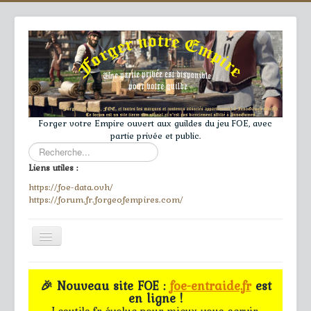
Forger votre Empire ouvert aux guildes du jeu FOE, avec
partie privée et public.
Rechercher
Liens utiles :
https://foe-data.ovh/
https://forum.fr.forgeofempires.com/
Toggle
Navigation
≡
🎉 Nouveau site FOE :
foe-entraide.fr
est
en ligne !
Accueil
Lesutils.fr évolue pour mieux vous servir.