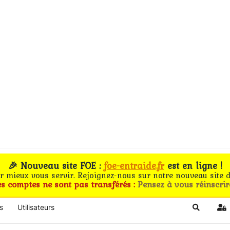
🎉 Nouveau site FOE :
foe-entraide.fr
est en ligne !
ur mieux vous servir. Rejoignez-nous sur notre nouveau site d
es comptes ne sont pas transférés :
Pensez à vous réinscrir
s
Utilisateurs
Search
Si