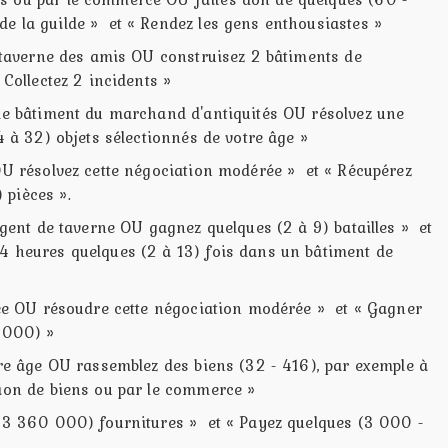
e la guilde » et « Rendez les gens enthousiastes »
a taverne des amis OU construisez 2 bâtiments de
 Collectez 2 incidents »
 le bâtiment du marchand d'antiquités OU résolvez une
 à 32) objets sélectionnés de votre âge »
OU résolvez cette négociation modérée » et « Récupérez
pièces ».
argent de taverne OU gagnez quelques (2 à 9) batailles » et
4 heures quelques (2 à 13) fois dans un bâtiment de
rmée OU résoudre cette négociation modérée » et « Gagner
1 000) »
tre âge OU rassemblez des biens (32 - 416), par exemple à
tion de biens ou par le commerce »
- 3 360 000) fournitures » et « Payez quelques (3 000 -