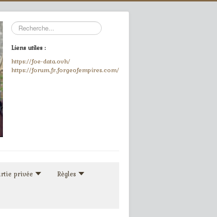
Rechercher
Liens utiles :
https://foe-data.ovh/
https://forum.fr.forgeofempires.com/
rtie privée
Règles