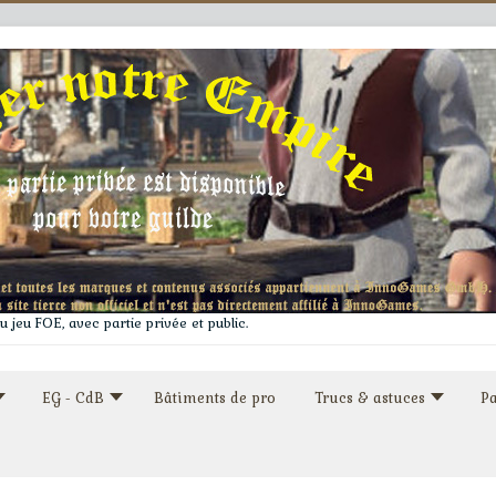
 jeu FOE, avec partie privée et public.
EG - CdB
Bâtiments de pro
Trucs & astuces
Pa