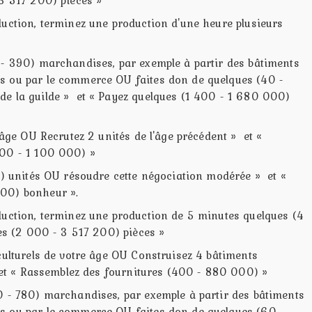
duction, terminez une production d'une heure plusieurs
 - 390) marchandises, par exemple à partir des bâtiments
s ou par le commerce OU faites don de quelques (40 -
e la guilde » et « Payez quelques (1 400 - 1 680 000)
 âge OU Recrutez 2 unités de l'âge précédent » et «
500 - 1 100 000) »
0) unités OU résoudre cette négociation modérée » et «
00) bonheur ».
duction, terminez une production de 5 minutes quelques (4
es (2 000 - 3 517 200) pièces »
culturels de votre âge OU Construisez 4 bâtiments
» et « Rassemblez des fournitures (400 - 880 000) »
0 - 780) marchandises, par exemple à partir des bâtiments
s ou par le commerce OU faites don de quelques (60 -