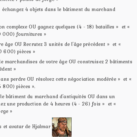
OU échangez 4 objets dans le bâtiment du marchand
ion complexe OU gagnez quelques (4 - 18) batailles » et «
0 000) fournitures »
tre âge OU Recrutez 3 unités de l'âge précédent » et «
0 600) pièces »
 de marchandises de votre âge OU construisez 2 bâtiments
édent »
sans perdre OU résolvez cette négociation modérée » et «
 800) pièces ».
 le bâtiment du marchand d'antiquités OU dans un
ez une production de 4 heures (4 - 26) fois » et «
orge »
gs et avatar de Hjalmar