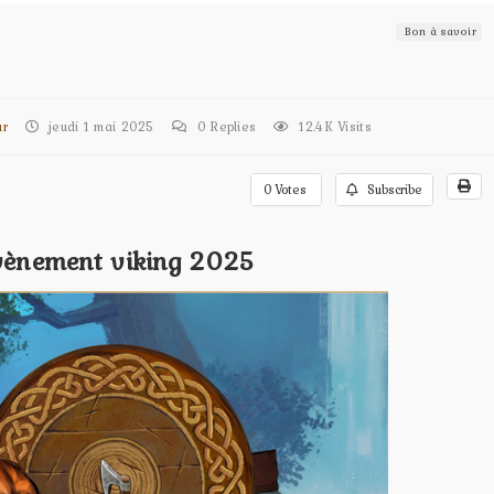
Bon à savoir
ur
jeudi 1 mai 2025
0
Replies
12.4K Visits
0
Votes
Subscribe
vènement viking 2025