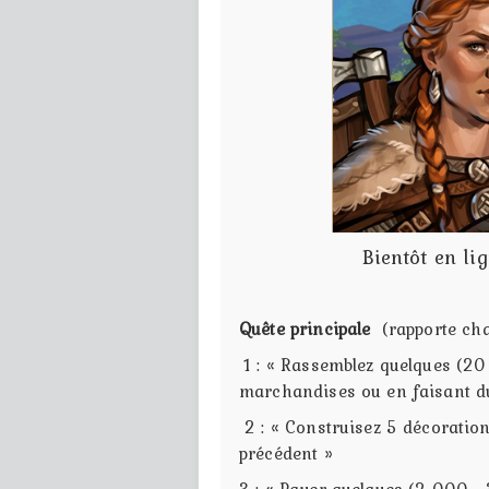
Bientôt en li
Quête principale
(rapporte ch
1 : « Rassemblez quelques (2
marchandises ou en faisant d
2 : « Construisez 5 décoratio
précédent »
3 : « Payer quelques (2 000 -