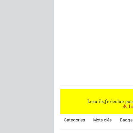
Lesutils.fr évolue po
⚠️ L
Categories
Mots clés
Badge