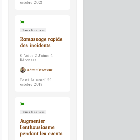
octobre 2021
Trucs & astuces
Ramassage rapide
des incidents
0 Votes 2 J'aime 4
Réponses
administrateur
Posté le mardi 29
octobre 2019
Trucs & astuces
Augmenter
l'enthousiasme
pendant les events