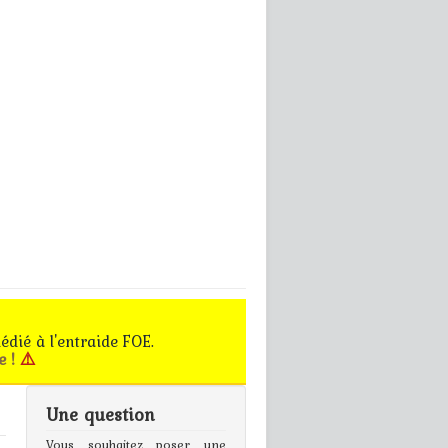
édié à l'entraide FOE.
e !
⚠️
Une question
gn In
Vous souhaitez poser une