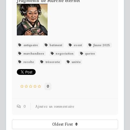
fragments de Marché éternel
antiquaire
batiment
event
faune 2025
marchandises
negociation
quetes
recolte
trésorerie
unités
0
0
Ajoutez un commentaire
Oldest First