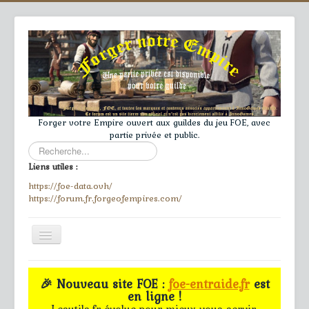
Forger votre Empire ouvert aux guildes du jeu FOE, avec
partie privée et public.
Rechercher
Liens utiles :
https://foe-data.ovh/
https://forum.fr.forgeofempires.com/
Toggle
Navigation
≡
🎉 Nouveau site FOE :
foe-entraide.fr
est
en ligne !
Accueil
Lesutils.fr évolue pour mieux vous servir.