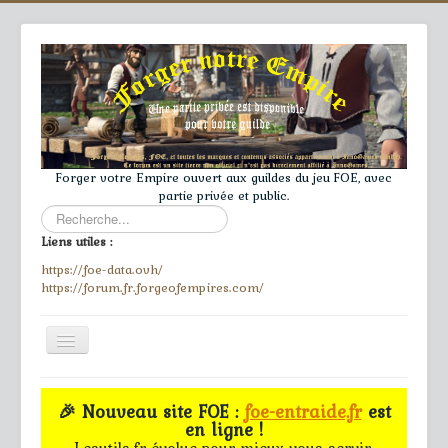
Forger votre Empire ouvert aux guildes du jeu FOE, avec
partie privée et public.
Rechercher
Liens utiles :
https://foe-data.ovh/
https://forum.fr.forgeofempires.com/
Toggle
Navigation
≡
🎉 Nouveau site FOE :
foe-entraide.fr
est
en ligne !
Accueil
Lesutils.fr évolue pour mieux vous servir.