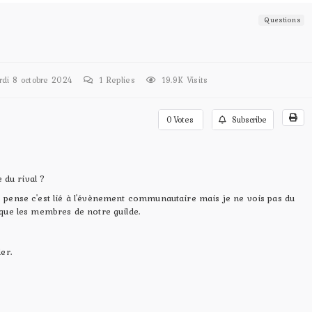
Questions
i 8 octobre 2024
1
Replies
19.9K Visits
0
Votes
Subscribe
e du rival ?
, je pense c'est lié à l'évènement communautaire mais je ne vois pas du
si que les membres de notre guilde.
er.