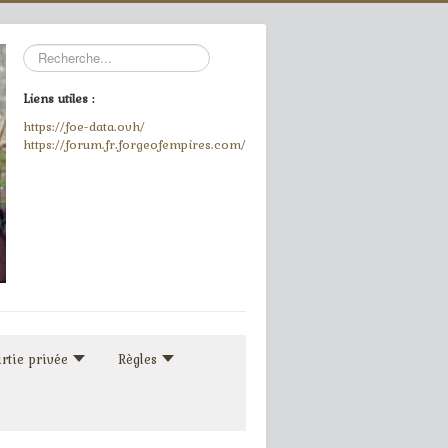
Rechercher
Liens utiles :
https://foe-data.ovh/
https://forum.fr.forgeofempires.com/
rtie privée
Règles