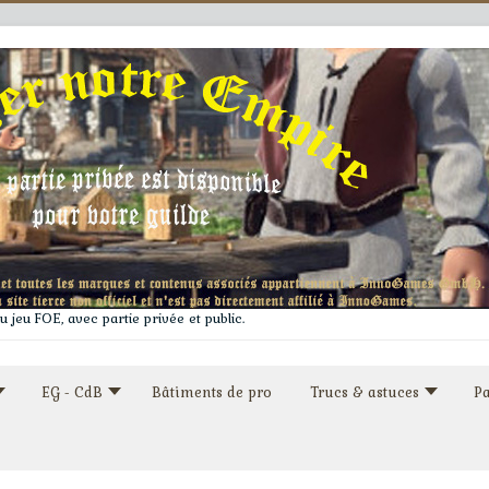
 jeu FOE, avec partie privée et public.
EG - CdB
Bâtiments de pro
Trucs & astuces
Pa