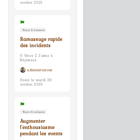
octobre 2021
Trucs & astuces
Ramassage rapide
des incidents
0 Votes 2 J'aime 4
Réponses
administrateur
Posté le mardi 29
octobre 2019
Trucs & astuces
Augmenter
l'enthousiasme
pendant les events