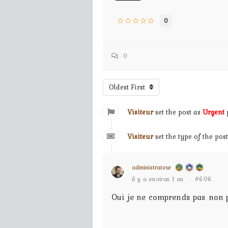
0
0
Oldest First
Visiteur
set the post as
Urgent
p
Visiteur
set the type of the pos
administrateur
il y a environ 1 an
·
#606
Oui je ne comprends pas non pl