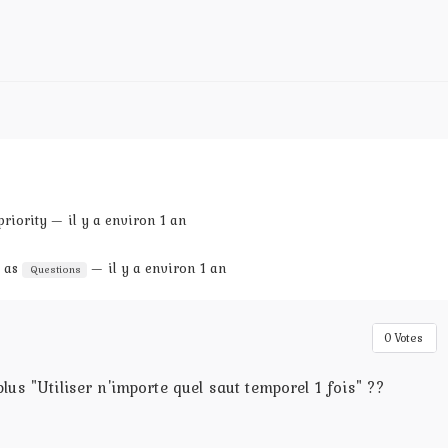
riority — il y a environ 1 an
t as
— il y a environ 1 an
Questions
0
Votes
us "Utiliser n'importe quel saut temporel 1 fois" ??