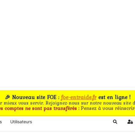
🎉 Nouveau site FOE :
foe-entraide.fr
est en ligne !
ur mieux vous servir. Rejoignez-nous sur notre nouveau site d
es comptes ne sont pas transférés :
Pensez à vous réinscrir
s
Utilisateurs
Search
Si