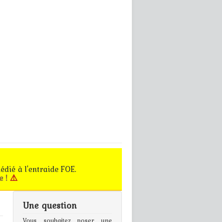
édié à l'entraide FOE.
e !
⚠️
Une question
gn In
Vous souhaitez poser une