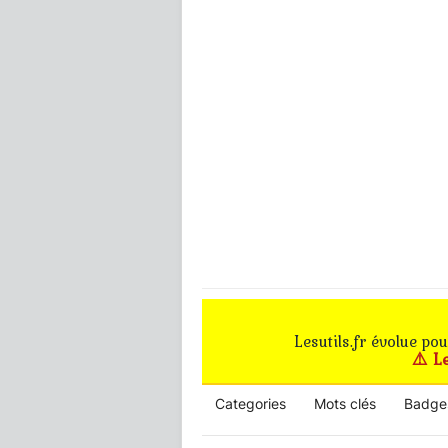
Lesutils.fr évolue po
⚠️ L
Categories
Mots clés
Badge