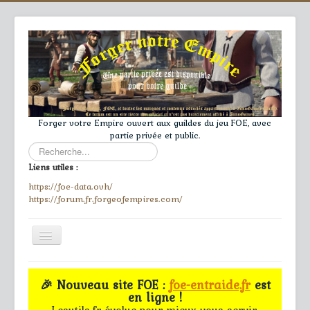
Forger votre Empire ouvert aux guildes du jeu FOE, avec
partie privée et public.
Rechercher
Liens utiles :
https://foe-data.ovh/
https://forum.fr.forgeofempires.com/
Toggle
Navigation
≡
🎉 Nouveau site FOE :
foe-entraide.fr
est
en ligne !
Accueil
Lesutils.fr évolue pour mieux vous servir.