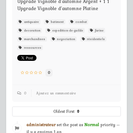
Upgrade Vignoble d’automne Argent + 1 1
Upgrade Vignoble d’automne Platine
antiquaire
batiment
combat
decoration
expedition-de-guilde
farine
marchandises
negociation
résidentiels
ressources
0
0
Ajoutez un commentaire
Oldest First
administrateur
set the post as
Normal
priority —
il y a environ 1 an