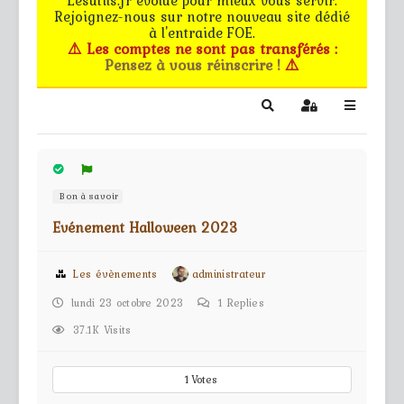
Rejoignez-nous sur notre nouveau site dédié
Le forum
à l'entraide FOE.
⚠️ Les comptes ne sont pas transférés :
Pensez à vous réinscrire !
⚠️
Les G.M.s
EG - CdB
Search
Sign In
Bâtiments de pro
Bon à savoir
Trucs & astuces
Evénement Halloween 2023
Partie privée
Les évènements
administrateur
Règles
lundi 23 octobre 2023
1
Replies
Contact
37.1K Visits
1
Votes