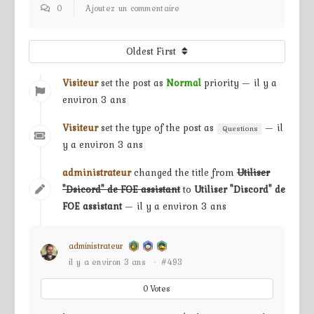
0
Ajoutez un commentaire
Oldest First
Visiteur
set the post as
Normal
priority — il y a
environ 3 ans
Visiteur
set the type of the post as
— il
Questions
y a environ 3 ans
administrateur
changed the title from
Utiliser
"Dsicord" de FOE assistant
to
Utiliser "Discord" de
FOE assistant
— il y a environ 3 ans
administrateur
il y a environ 3 ans
·
#493
0
Votes