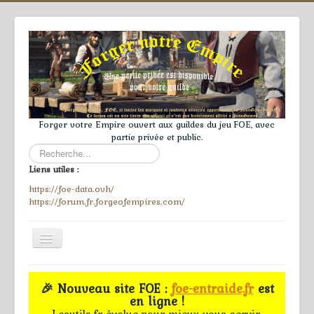
Forger votre Empire ouvert aux guildes du jeu FOE, avec
partie privée et public.
Rechercher
Liens utiles :
https://foe-data.ovh/
https://forum.fr.forgeofempires.com/
Toggle
Navigation
≡
🎉 Nouveau site FOE :
foe-entraide.fr
est
en ligne !
Accueil
Lesutils.fr évolue pour mieux vous servir.