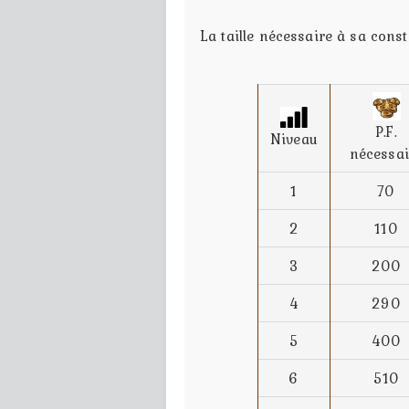
La taille nécessaire à sa cons
P.F.
Niveau
nécessai
1
70
2
110
3
200
4
290
5
400
6
510