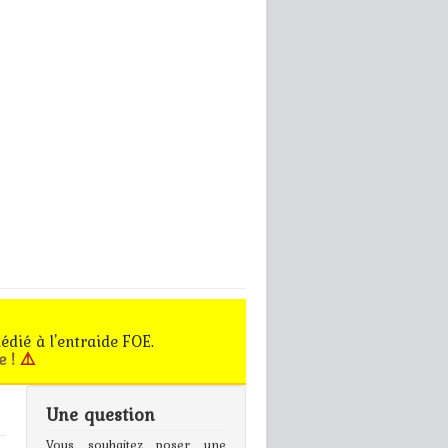
édié à l'entraide FOE.
e !
⚠️
Une question
gn In
Vous souhaitez poser une