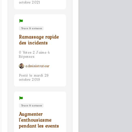
octobre 2021
Trucs & astuces
Ramassage rapide
des incidents
0 Votes 2 J'aime 4
Réponses
administrateur
Posté le mardi 29
octobre 2019
Trucs & astuces
Augmenter
l'enthousiasme
pendant les events