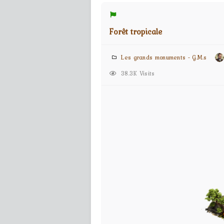
Forêt tropicale
Les grands monuments - G.M.s
38.3K Visits