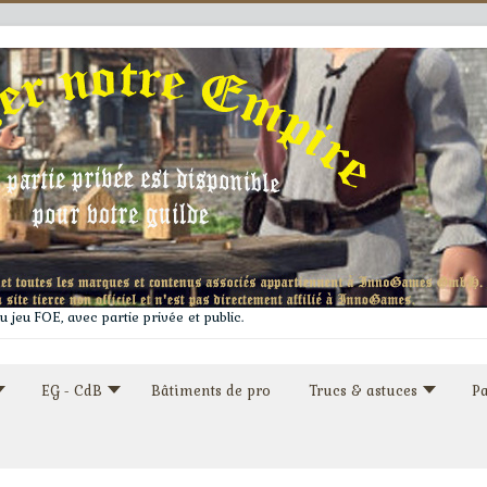
 jeu FOE, avec partie privée et public.
EG - CdB
Bâtiments de pro
Trucs & astuces
Pa