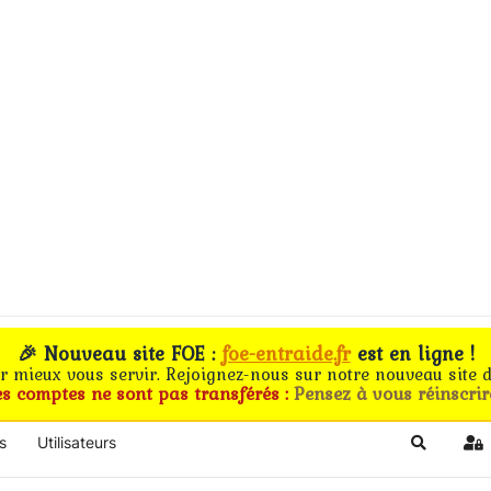
🎉 Nouveau site FOE :
foe-entraide.fr
est en ligne !
ur mieux vous servir. Rejoignez-nous sur notre nouveau site d
es comptes ne sont pas transférés :
Pensez à vous réinscrir
s
Utilisateurs
Search
Si