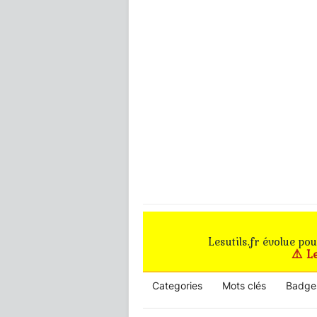
Lesutils.fr évolue po
⚠️ L
Categories
Mots clés
Badge