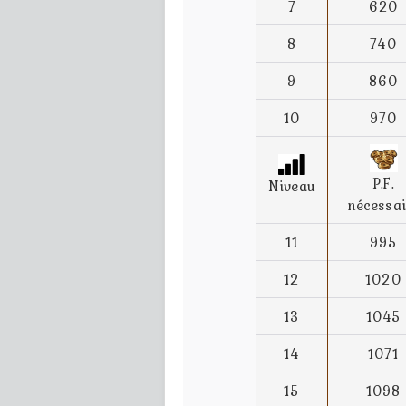
7
620
8
740
9
860
10
970
P.F.
Niveau
nécessai
11
995
12
1020
13
1045
14
1071
15
1098