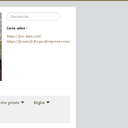
Rechercher
Liens utiles :
https://foe-data.ovh/
https://forum.fr.forgeofempires.com/
rtie privée
Règles