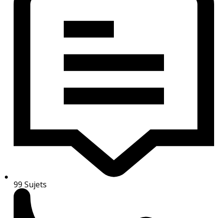
99
Sujets