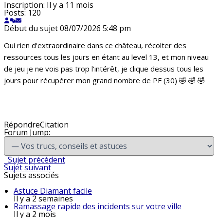
Inscription: Il y a 11 mois
Posts: 120
Début du sujet
08/07/2026 5:48 pm
Oui rien d'extraordinaire dans ce château, récolter des
ressources tous les jours en étant au level 13, et mon niveau
de jeu je ne vois pas trop l’intérêt, je clique dessus tous les
jours pour récupérer mon grand nombre de PF (30) 🤣 🤣 🤣
Répondre
Citation
Forum Jump:
Sujet précédent
Sujet suivant
Sujets associés
Astuce Diamant facile
Il y a 2 semaines
Ramassage rapide des incidents sur votre ville
Il y a 2 mois