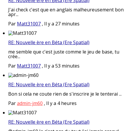
RE: Nouvelle ère en Béta (Ere Spatial)
J'ai check c'est que en anglais malheureusement bon
apr...
Par
Matt31007
,
Il y a 27 minutes
RE: Nouvelle ère en Béta (Ere Spatial)
me semble que c'est juste comme le jeu de base, tu
crée...
Par
Matt31007
,
Il y a 53 minutes
RE: Nouvelle ère en Béta (Ere Spatial)
Bon si cela ne coute rien de s'inscrire je le tenterai ...
Par
admin-jm60
,
Il y a 4 heures
RE: Nouvelle ère en Béta (Ere Spatial)