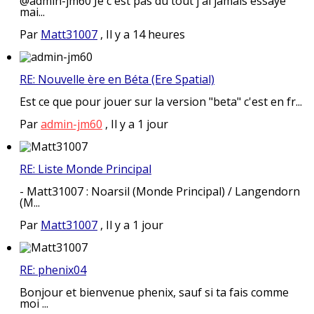
@admin-jm60 Je c'est pas du tout j'ai jamais essayé
mai...
Par
Matt31007
,
Il y a 14 heures
RE: Nouvelle ère en Béta (Ere Spatial)
Est ce que pour jouer sur la version "beta" c'est en fr...
Par
admin-jm60
,
Il y a 1 jour
RE: Liste Monde Principal
- Matt31007 : Noarsil (Monde Principal) / Langendorn
(M...
Par
Matt31007
,
Il y a 1 jour
RE: phenix04
Bonjour et bienvenue phenix, sauf si ta fais comme
moi ...