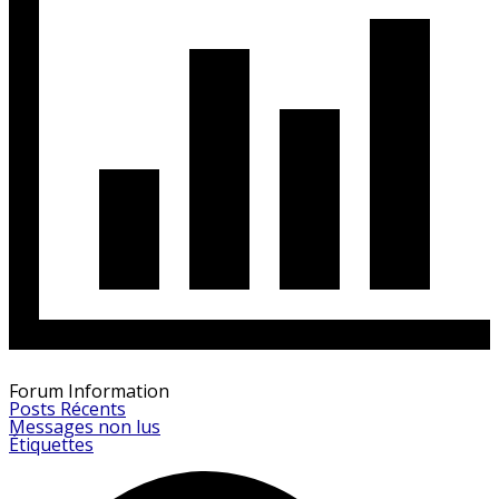
Forum Information
Posts Récents
Messages non lus
Étiquettes