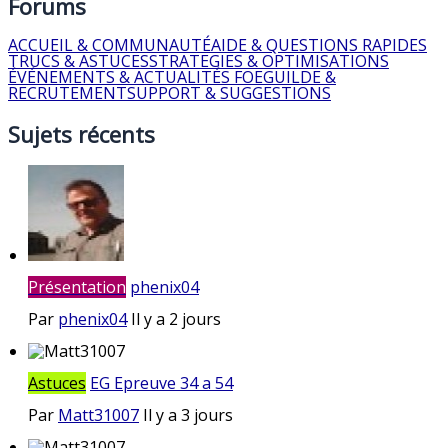
Forums
ACCUEIL & COMMUNAUTÉ
AIDE & QUESTIONS RAPIDES
TRUCS & ASTUCES
STRATEGIES & OPTIMISATIONS
ÉVÉNEMENTS & ACTUALITÉS FOE
GUILDE &
RECRUTEMENT
SUPPORT & SUGGESTIONS
Sujets récents
Présentation
phenix04
Par
phenix04
Il y a 2 jours
Astuces
EG Epreuve 34 a 54
Par
Matt31007
Il y a 3 jours