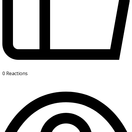
0
Reactions