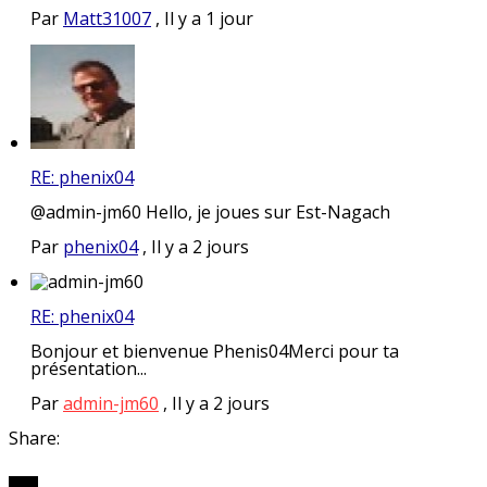
Par
Matt31007
,
Il y a 1 jour
RE: phenix04
@admin-jm60 Hello, je joues sur Est-Nagach
Par
phenix04
,
Il y a 2 jours
RE: phenix04
Bonjour et bienvenue Phenis04Merci pour ta
présentation...
Par
admin-jm60
,
Il y a 2 jours
Share: