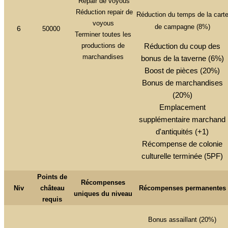
Repair de voyous
Réduction repair de
Réduction du temps de la cart
voyous
de campagne (8%)
6
50000
Terminer toutes les
productions de
Réduction du coup des
marchandises
bonus de la taverne (6%)
Boost de pièces (20%)
Bonus de marchandises
(20%)
Emplacement
supplémentaire marchand
d'antiquités (+1)
Récompense de colonie
culturelle terminée (5PF
)
Points de
Récompenses
Niv
château
Récompenses permanentes
uniques
du niveau
requis
Bonus assaillant (20%)