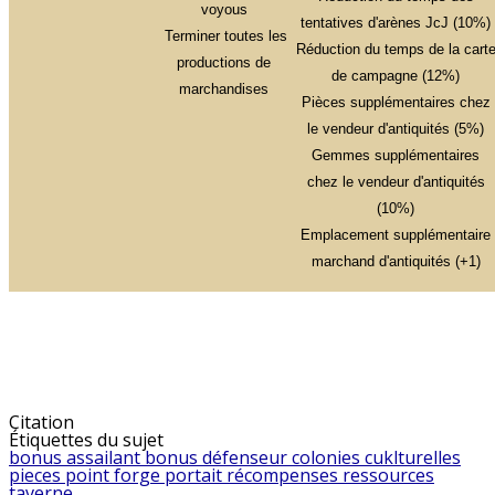
voyous
tentatives d'arènes JcJ (10%)
Terminer toutes les
Réduction du temps de la cart
productions de
de campagne (12%)
marchandises
Pièces supplémentaires chez
le vendeur d'antiquités (5%)
Gemmes supplémentaires
chez le vendeur d'antiquités
(10%)
Emplacement supplémentaire
marchand d'antiquités (+1)
Citation
Étiquettes du sujet
bonus assailant
bonus défenseur
colonies cuklturelles
pieces
point forge
portait
récompenses
ressources
taverne