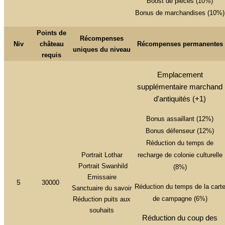
Boost de pièces (10%)
Bonus de marchandises (10%)
Points de
Récompenses
Niv
château
Récompenses permanentes
uniques
du niveau
requis
Emplacement
supplémentaire marchand
d'antiquités (+1)
Bonus assaillant (12%)
Bonus défenseur (12%)
Réduction du temps de
Portrait Lothar
recharge de colonie culturelle
Portrait Swanhild
(8%)
Emissaire
5
30000
Réduction du temps de la cart
Sanctuaire du savoir
de campagne (6%)
Réduction puits aux
souhaits
Réduction du coup des