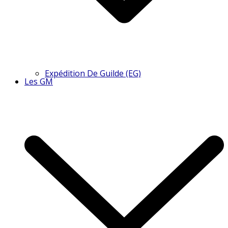
Expédition De Guilde (EG)
Les GM