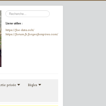
Rechercher
Liens utiles :
https://foe-data.ovh/
https://forum.fr.forgeofempires.com/
rtie privée
Règles