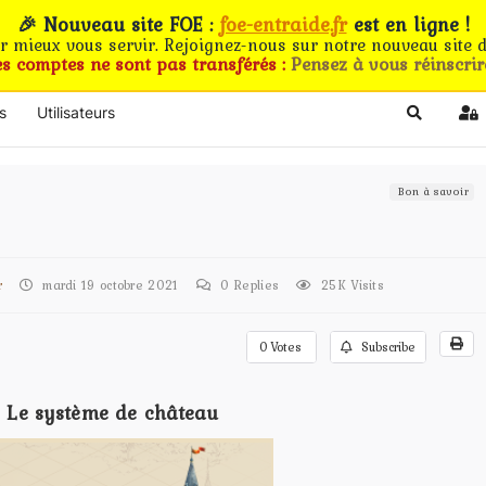
🎉 Nouveau site FOE :
foe-entraide.fr
est en ligne !
ur mieux vous servir. Rejoignez-nous sur notre nouveau site d
es comptes ne sont pas transférés :
Pensez à vous réinscrir
s
Utilisateurs
Search
Si
Bon à savoir
r
mardi 19 octobre 2021
0
Replies
25K Visits
0
Votes
Subscribe
Le système de château