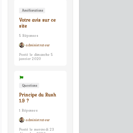
Améliorations
Votre avis sur ce
site
5 Réponses
administrateur
Posté le dimanche 5
janvier 2020
Questions
Principe du Rush
1.9 ?
1 Réponses
administrateur
Posté le mercredi 23