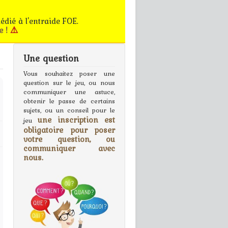
édié à l'entraide FOE.
e !
⚠️
Une question
gn In
Vous souhaitez poser une
question sur le jeu, ou nous
communiquer une astuce,
obtenir le passe de certains
sujets, ou un conseil pour le
une inscription est
jeu
obligatoire pour poser
votre question, ou
communiquer avec
nous.