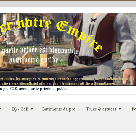
 jeu FOE, avec partie privée et public.
EG - CdB
Bâtiments de pro
Trucs & astuces
Pa