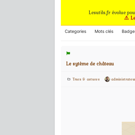
Lesutils.fr évolue po
⚠️ L
Categories
Mots clés
Badge
Le sytème de château
Trucs & astuces
administrateu