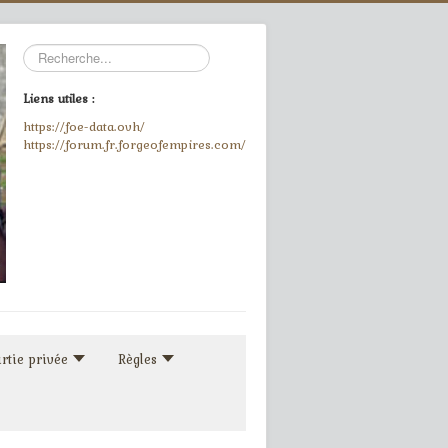
Rechercher
Liens utiles :
https://foe-data.ovh/
https://forum.fr.forgeofempires.com/
rtie privée
Règles