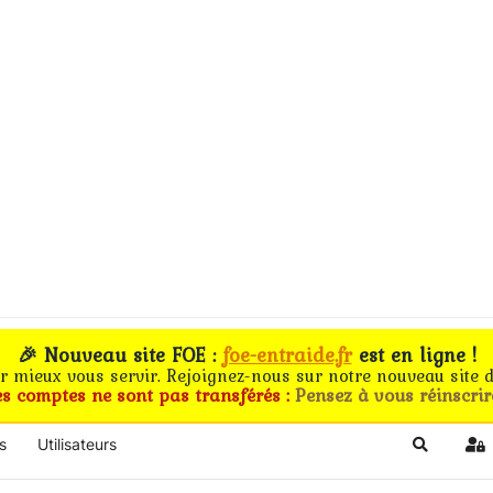
🎉 Nouveau site FOE :
foe-entraide.fr
est en ligne !
ur mieux vous servir. Rejoignez-nous sur notre nouveau site d
es comptes ne sont pas transférés :
Pensez à vous réinscrir
s
Utilisateurs
Search
Si