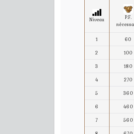
P.F.
Niveau
nécessa
1
60
2
100
3
180
4
270
5
360
6
460
7
560
8
670