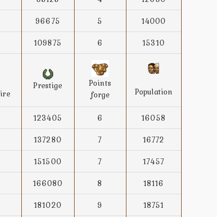
96675
5
14000
109875
6
15310
Points
Prestige
Population
ire
forge
123405
6
16058
137280
7
16772
151500
7
17457
166080
8
18116
181020
9
18751