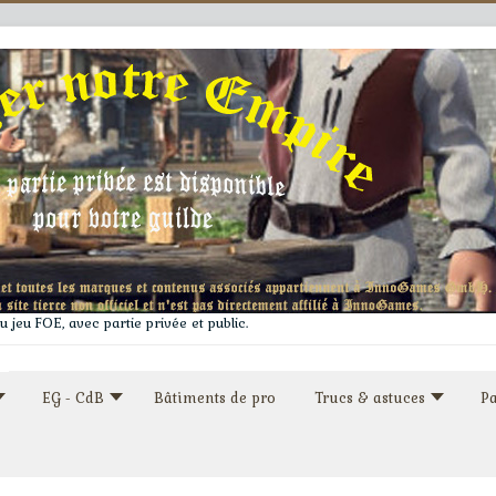
 jeu FOE, avec partie privée et public.
EG - CdB
Bâtiments de pro
Trucs & astuces
Pa