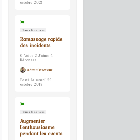
octobre 2021
Trucs & astuces
Ramassage rapide
des incidents
0 Votes 2 J'aime 4
Réponses
administrateur
Posté le mardi 29
octobre 2019
Trucs & astuces
Augmenter
l'enthousiasme
pendant les events