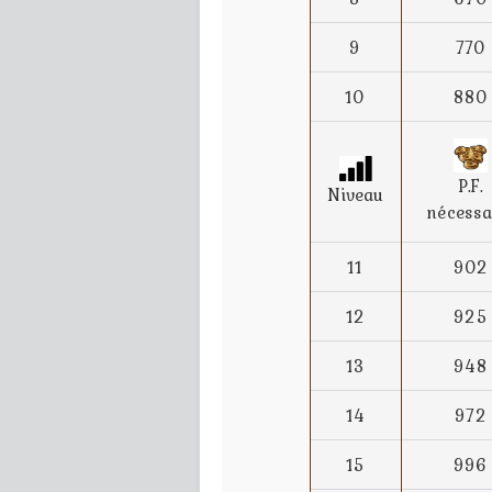
9
770
10
880
P.F.
Niveau
nécessa
11
902
12
925
13
948
14
972
15
996