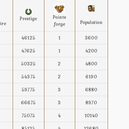
Points
Prestige
Population
ire
forge
46125
1
3600
47625
1
4200
50325
2
4800
54375
2
6190
59775
3
6880
66675
3
8970
75075
4
10140
85125
4
12680