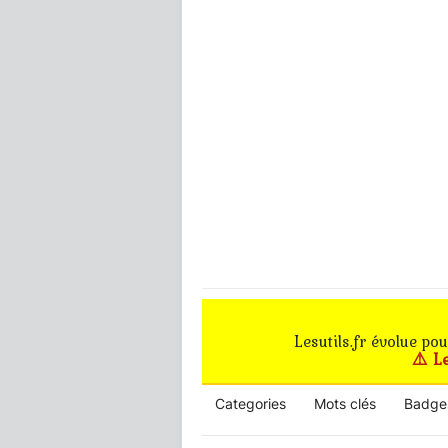
Lesutils.fr évolue po
⚠️ L
Categories
Mots clés
Badge