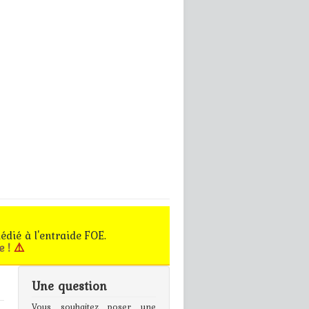
édié à l'entraide FOE.
e !
⚠️
Une question
gn In
Vous souhaitez poser une