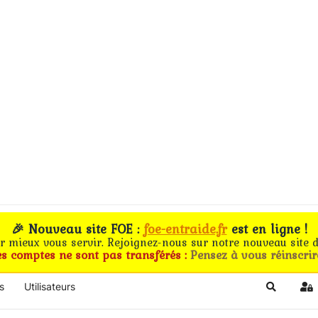
🎉 Nouveau site FOE :
foe-entraide.fr
est en ligne !
ur mieux vous servir. Rejoignez-nous sur notre nouveau site d
es comptes ne sont pas transférés :
Pensez à vous réinscrir
s
Utilisateurs
Search
Si