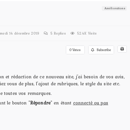
Améliorations
edi 14 décembre 2019
5
Replies
52.4K Visits
0
Votes
Subscribe
on et rédaction de ce nouveau site, j'ai besoin de vos avis,
ez vous de plus, l'ajout de rubriques, le style du site etc.
de toutes vos remarques.
ant le bouton "
Répondre
" en étant
connecté ou pas