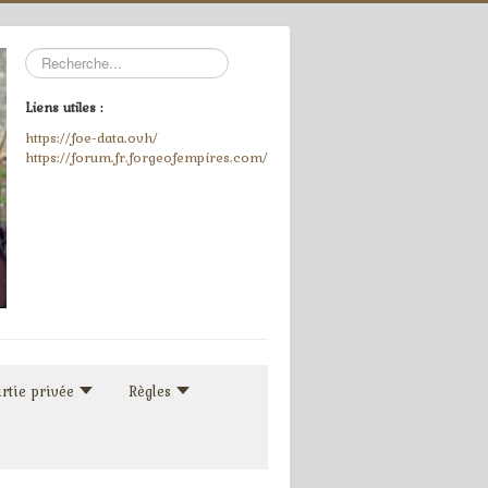
Rechercher
Liens utiles :
https://foe-data.ovh/
https://forum.fr.forgeofempires.com/
rtie privée
Règles