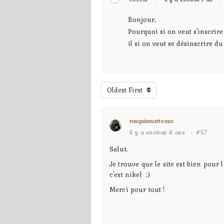
Bonjour,
Pourquoi si on veut s'inscrir
il si on veut se désinscrire du 
Oldest First
rouquinmarteaux
il y a environ 6 ans
·
#57
Salut.
Je trouve que le site est bien po
c'est nikel ;)
Merci pour tout !