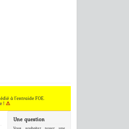
édié à l'entraide FOE.
e !
⚠️
Une question
gn In
Vous souhaitez poser une