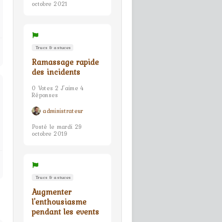
octobre 2021
Trucs & astuces
Ramassage rapide
des incidents
0 Votes 2 J'aime 4
Réponses
administrateur
Posté le mardi 29
octobre 2019
Trucs & astuces
Augmenter
l'enthousiasme
pendant les events