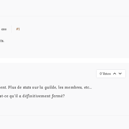
6 ans
#1
ts.
0
Votes
 Plus de stats sur la guilde, les membres, etc...
est-ce qu’il a définitivement fermé?