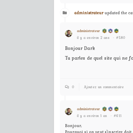
administrateur
updated the c
administrateur
il y a environ 2 ans
·
#580
Bonjour Dark
Tu parles de quel site qui ne f
0
Ajoutez un commentaire
administrateur
il y a environ 1 an
·
#611
Bonjour,
Pourquoi si on veut s'inscrire doit