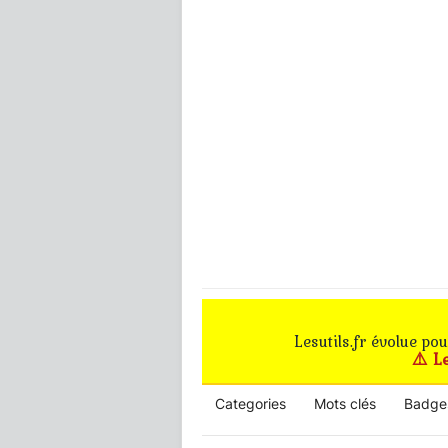
Lesutils.fr évolue po
⚠️ L
Categories
Mots clés
Badge