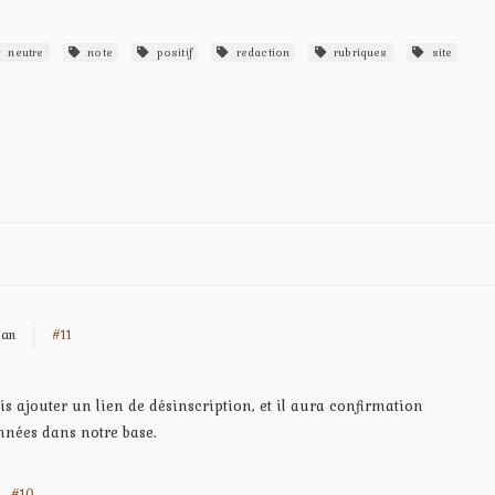
neutre
note
positif
redaction
rubriques
site
 an
#11
s ajouter un lien de désinscription, et il aura confirmation
onnées dans notre base.
#10