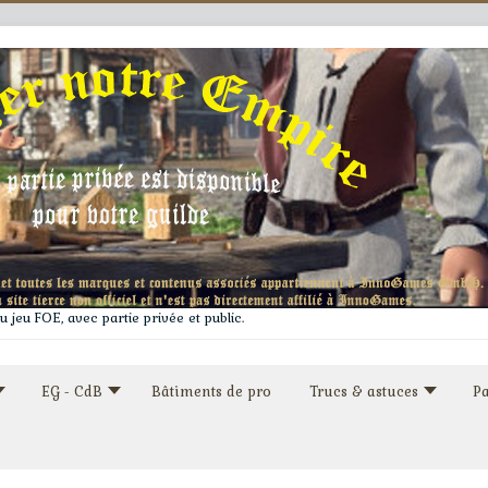
 jeu FOE, avec partie privée et public.
EG - CdB
Bâtiments de pro
Trucs & astuces
Pa