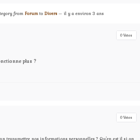
ategory from
Forum
to
Divers
— il y a environ 3 ans
0
Votes
onctionne plus ?
0
Votes
 on transmettre nos informations personnelles ? Qu'en est il si on