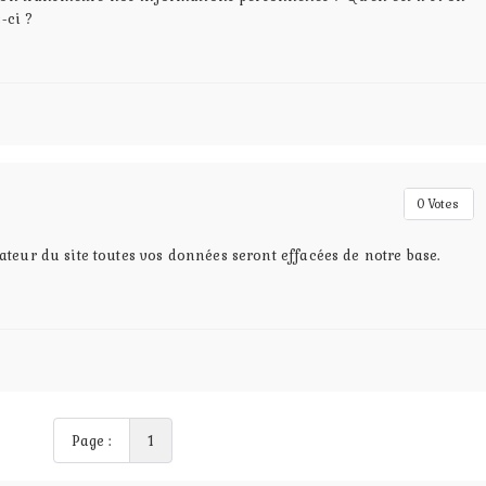
s-ci ?
0
Votes
teur du site toutes vos données seront effacées de notre base.
Page :
1