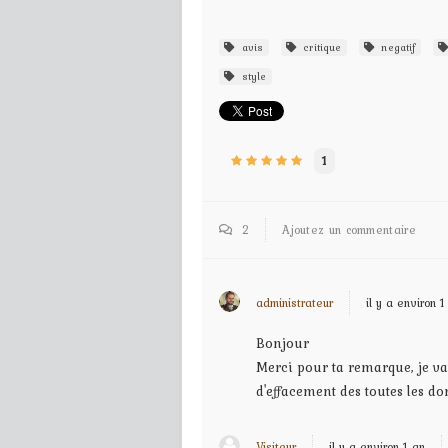
avis
critique
negatif
style
1
2
Ajoutez un commentaire
administrateur
il y a environ 1
Bonjour
Merci pour ta remarque, je vai
d'effacement des toutes les d
Visiteur
il y a environ 1 an