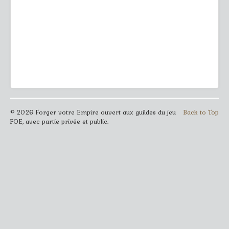
© 2026 Forger votre Empire ouvert aux guildes du jeu
Back to Top
FOE, avec partie privée et public.