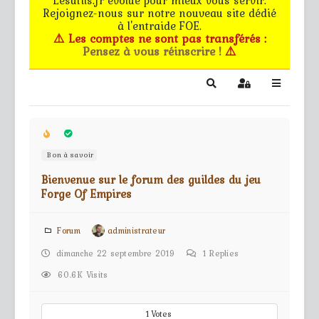
Rejoignez-nous sur notre nouveau site dédié
Le forum
à l'entraide FOE.
⚠️ Les comptes ne sont pas transférés :
Pensez à vous réinscrire !
⚠️
Les G.M.s
EG - CdB
Search
Sign In
Bâtiments de pro
Bon à savoir
Trucs & astuces
Bienvenue sur le forum des guildes du jeu
Partie privée
Forge Of Empires
Règles
Forum
administrateur
dimanche 22 septembre 2019
1
Replies
Contact
60.6K Visits
1
Votes