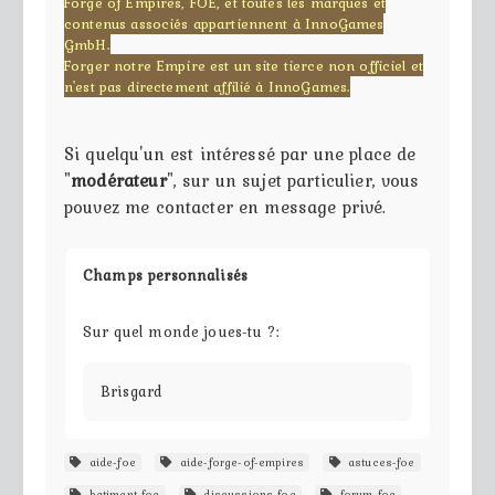
Forge of Empires, FOE, et toutes les marques et
contenus associés appartiennent à InnoGames
GmbH.
Forger notre Empire est un site tierce non officiel et
n'est pas directement affilié à InnoGames.
Si quelqu'un est intéressé par une place de
"
modérateur
", sur un sujet particulier, vous
pouvez me contacter en message privé.
Champs personnalisés
Sur quel monde joues-tu ?:
Brisgard
aide-foe
aide-forge-of-empires
astuces-foe
batiment-foe
discussions-foe
forum-foe