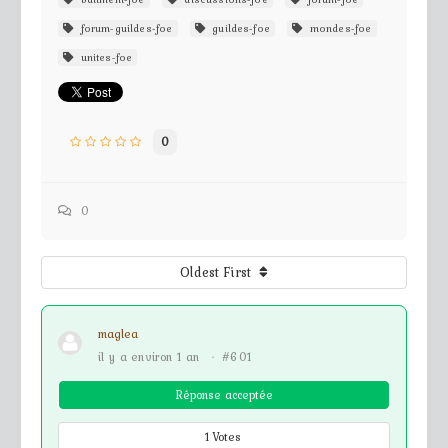
forum-guildes-foe
guildes-foe
mondes-foe
unites-foe
0
0
Oldest First
maglea
il y a environ 1 an
·
#601
Réponse acceptée
1
Votes