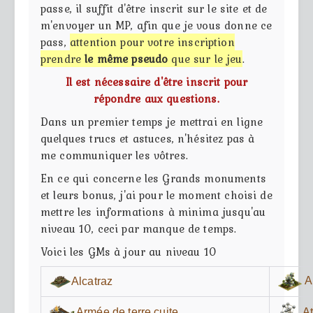
passe, il suffit d'être inscrit sur le site et de
m'envoyer un MP, afin que je vous donne ce
pass,
attention pour votre inscription
prendre
le même pseudo
que sur le jeu
.
Il est nécessaire d'être inscrit pour
répondre aux questions.
Dans un premier temps je mettrai en ligne
quelques trucs et astuces, n'hésitez pas à
me communiquer les vôtres.
En ce qui concerne les Grands monuments
et leurs bonus, j'ai pour le moment choisi de
mettre les informations à minima jusqu'au
niveau 10, ceci par manque de temps.
Voici les GMs à jour au niveau 10
A
Alcatraz
Armée de terre cuite
A