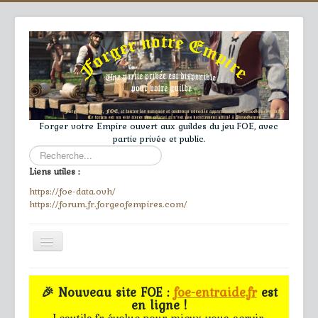
Forger votre Empire ouvert aux guildes du jeu FOE, avec
partie privée et public.
Rechercher
Liens utiles :
https://foe-data.ovh/
https://forum.fr.forgeofempires.com/
Toggle
Navigation
≡
🎉 Nouveau site FOE :
foe-entraide.fr
est
en ligne !
Accueil
Lesutils.fr évolue pour mieux vous servir.