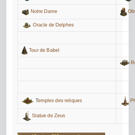
Notre Dame
Obs
Oracle de Delphes
Tour de Babel
R
Ph
T
emples des reliques
Statue de Zeus