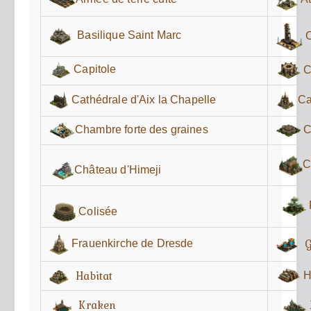
Basilique Saint Marc
Capitole
C
Cathédrale d'Aix la Chapelle
Ca
C
Chambre forte des graines
C
Château d'Himeji
Colisée
G
Frauenkirche de Dresde
Habitat
H
Kraken