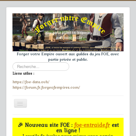
Forger votre Empire ouvert aux guildes du jeu FOE, avec
partie privée et public.
Rechercher
Liens utiles :
https://foe-data.ovh/
https://forum.fr.forgeofempires.com/
Toggle
Navigation
≡
🎉 Nouveau site FOE :
foe-entraide.fr
est
en ligne !
Accueil
Lesutils.fr évolue pour mieux vous servir.