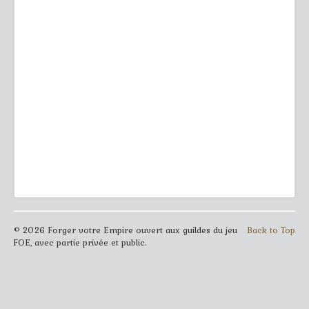
© 2026 Forger votre Empire ouvert aux guildes du jeu
Back to Top
FOE, avec partie privée et public.