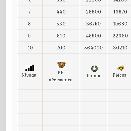
7
440
28800
16870
8
530
36750
19680
9
610
45900
22660
10
700
564000
30210
P.F.
Niveau
Pièces
Points
nécessaire