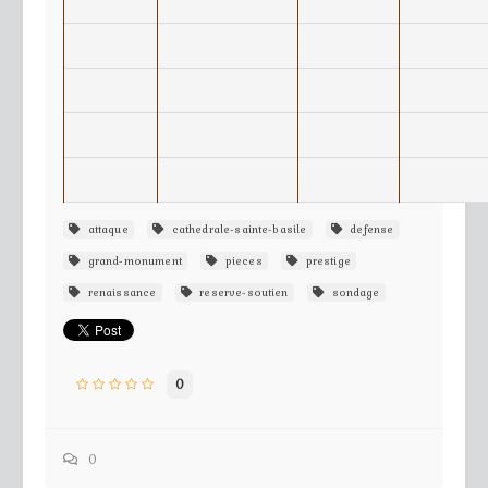
attaque
cathedrale-sainte-basile
defense
grand-monument
pieces
prestige
renaissance
reserve-soutien
sondage
0
0