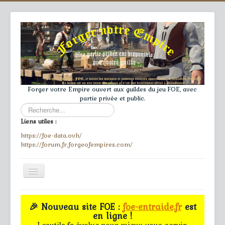
Forger votre Empire ouvert aux guildes du jeu FOE, avec
partie privée et public.
Rechercher
Liens utiles :
https://foe-data.ovh/
https://forum.fr.forgeofempires.com/
Toggle
Navigation
≡
🎉 Nouveau site FOE :
foe-entraide.fr
est
en ligne !
Accueil
Lesutils.fr évolue pour mieux vous servir.