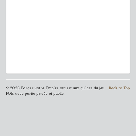
© 2026 Forger votre Empire ouvert aux guildes du jeu
Back to Top
FOE, avec partie privée et public.