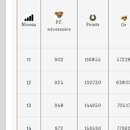
P.F.
Points
Niveau
Or
nécessaire
11
902
116855
5722
12
925
130730
6380
13
948
144950
7051
14
972
159530
7736