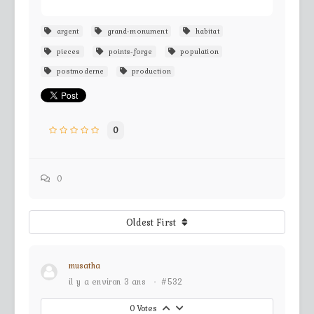
argent
grand-monument
habitat
pieces
points-forge
population
postmoderne
production
0
0
Oldest First
musatha
il y a environ 3 ans
·
#532
0
Votes