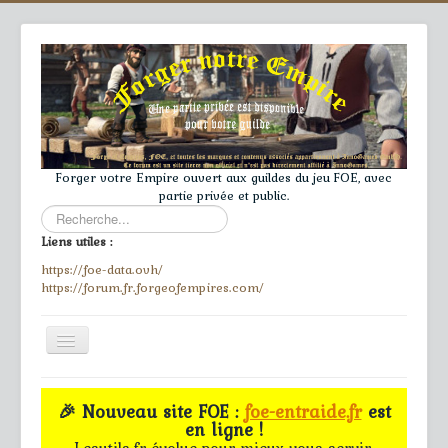
Forger votre Empire ouvert aux guildes du jeu FOE, avec
partie privée et public.
Rechercher
Liens utiles :
https://foe-data.ovh/
https://forum.fr.forgeofempires.com/
Toggle
Navigation
≡
🎉 Nouveau site FOE :
foe-entraide.fr
est
en ligne !
Accueil
Lesutils.fr évolue pour mieux vous servir.