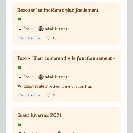
Recolter les incidents plus facilement
Forum
administrateur
0
Trucs & astuces
T
uto - "Bien comprendre le fonctionnement du 1.9"
Forum
administrateur
administrateur
replied
il y a environ 1 an
3
Trucs & astuces
Event hivernal 2021