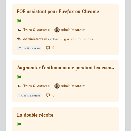
FOE assistant pour Firefox ou Chrome
Trucs & astuces
administrateur
administrateur
replied
il y a environ 6 ans
9
Trucs & astuces
A
ugmenter l'enthousiasme pendant les events
Trucs & astuces
administrateur
0
Trucs & astuces
La double récolte