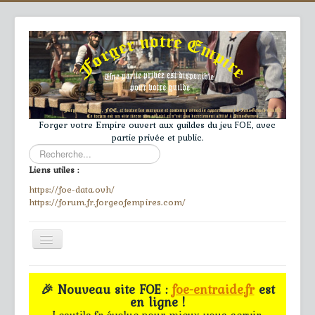
Forger votre Empire ouvert aux guildes du jeu FOE, avec
partie privée et public.
Rechercher
Liens utiles :
https://foe-data.ovh/
https://forum.fr.forgeofempires.com/
Toggle
Navigation
≡
🎉 Nouveau site FOE :
foe-entraide.fr
est
en ligne !
Accueil
Lesutils.fr évolue pour mieux vous servir.