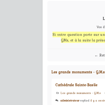
L
Vos d
Si votre question porte sur un 
GMs, et à la suite la pré
← Ret
Les grands monuments - G.M.s
Cathédrale Sainte-Basile
Les grands monuments - G.M.s
administrateur
replied
il y a envi