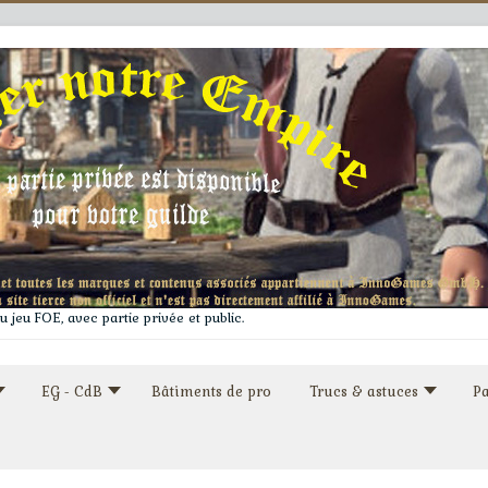
 jeu FOE, avec partie privée et public.
EG - CdB
Bâtiments de pro
Trucs & astuces
Pa