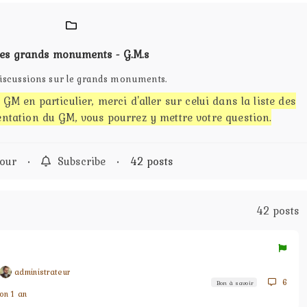
es grands monuments - G.M.s
iscussions sur le grands monuments.
GM en particulier, merci d'aller sur celui dans la liste des
sentation du GM, vous pourrez y mettre votre question.
our
•
Subscribe
•
42 posts
42 posts
administrateur
6
Bon à savoir
ron 1 an