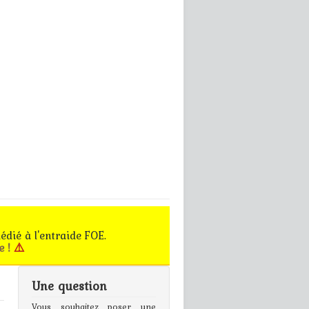
édié à l'entraide FOE.
e !
⚠️
Une question
gn In
Vous souhaitez poser une