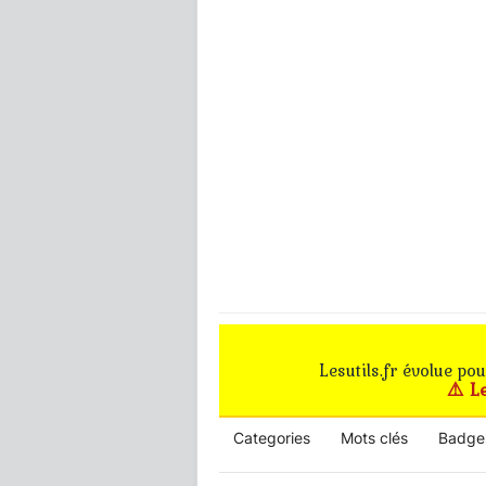
Lesutils.fr évolue po
⚠️ L
Categories
Mots clés
Badge