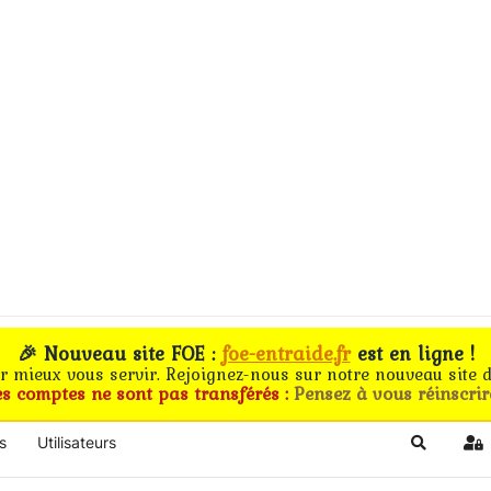
🎉 Nouveau site FOE :
foe-entraide.fr
est en ligne !
ur mieux vous servir. Rejoignez-nous sur notre nouveau site d
es comptes ne sont pas transférés :
Pensez à vous réinscrir
s
Utilisateurs
Search
Si