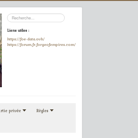
Rechercher
Liens utiles :
https://foe-data.ovh/
https://forum.fr.forgeofempires.com/
rtie privée
Règles