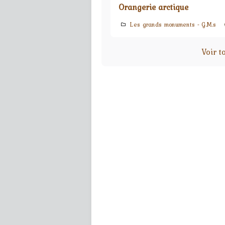
Orangerie arctique
Les grands monuments - G.M.s
Voir t