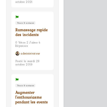
octobre 2021
Trucs & astuces
Ramassage rapide
des incidents
0 Votes 2 J'aime 4
Réponses
administrateur
Posté le mardi 29
octobre 2019
Trucs & astuces
Augmenter
l'enthousiasme
pendant les events