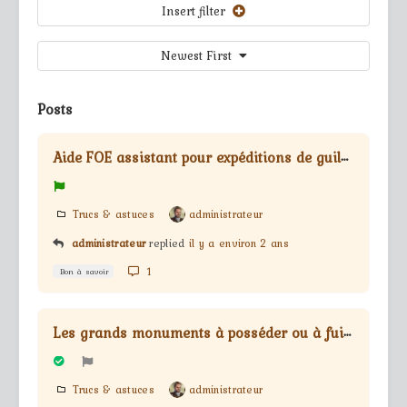
Insert filter
Newest First
Posts
A
ide FOE assistant pour expéditions de guilde
Trucs & astuces
administrateur
administrateur
replied
il y a environ 2 ans
1
Bon à savoir
L
es grands monuments à posséder ou à fuir !
Trucs & astuces
administrateur