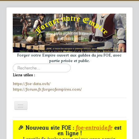
Forger votre Empire ouvert aux guildes du jeu FOE, avec
partie privée et public.
Rechercher
Liens utiles :
https://foe-data.ovh/
https://forum.fr.forgeofempires.com/
Toggle
Navigation
≡
🎉 Nouveau site FOE :
foe-entraide.fr
est
en ligne !
Accueil
Lesutils.fr évolue pour mieux vous servir.