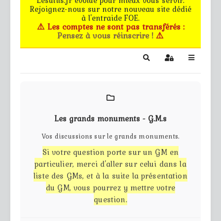
Rejoignez-nous sur notre nouveau site dédié
Le forum
à l'entraide FOE.
⚠️ Les comptes ne sont pas transférés :
Pensez à vous réinscrire !
⚠️
Les G.M.s
EG - CdB
Search
Sign In
Bâtiments de pro
Trucs & astuces
Les grands monuments - G.M.s
Partie privée
Vos discussions sur le grands monuments.
Si votre question porte sur un GM en
Règles
particulier, merci d'aller sur celui dans la
liste des GMs, et à la suite la présentation
Contact
du GM, vous pourrez y mettre votre
question.