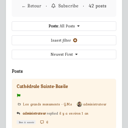
← Retour
•
Subscribe
•
42 posts
Posts:
All Posts
Insert filter
Newest First
Posts
Cathédrale Sainte-Basile
Les grands monuments - G.M.s
administrateur
administrateur
replied
il y a environ 1 an
6
Bon à savoir