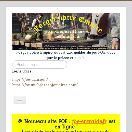
Forger votre Empire ouvert aux guildes du jeu FOE, avec
partie privée et public.
Rechercher
Liens utiles :
https://foe-data.ovh/
https://forum.fr.forgeofempires.com/
Toggle
Navigation
≡
🎉 Nouveau site FOE :
foe-entraide.fr
est
en ligne !
Accueil
Lesutils.fr évolue pour mieux vous servir.