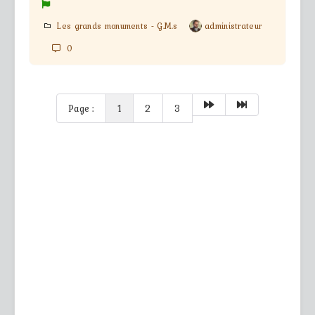
Les grands monuments - G.M.s
administrateur
0
Page :
1
2
3