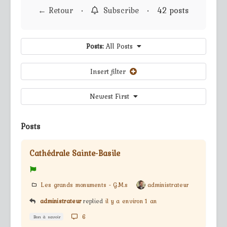
← Retour
•
Subscribe
•
42 posts
Posts:
All Posts
Insert filter
Newest First
Posts
Cathédrale Sainte-Basile
Les grands monuments - G.M.s
administrateur
administrateur
replied
il y a environ 1 an
6
Bon à savoir