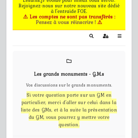
Rejoignez-nous sur notre nouveau site dédié
Le forum
à l'entraide FOE.
⚠️ Les comptes ne sont pas transférés :
Pensez à vous réinscrire !
⚠️
Les G.M.s
EG - CdB
Search
Sign In
Bâtiments de pro
Trucs & astuces
Les grands monuments - G.M.s
Partie privée
Vos discussions sur le grands monuments.
Si votre question porte sur un GM en
Règles
particulier, merci d'aller sur celui dans la
liste des GMs, et à la suite la présentation
Contact
du GM, vous pourrez y mettre votre
question.