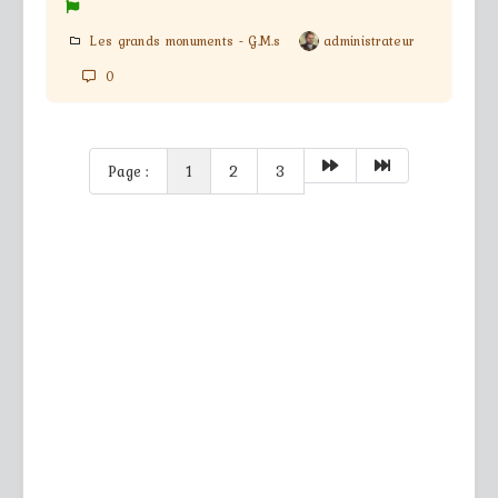
Les grands monuments - G.M.s
administrateur
0
Page :
1
2
3