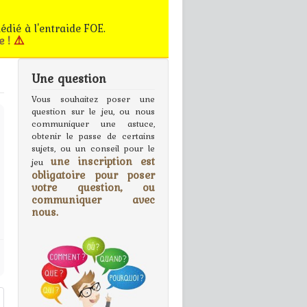
édié à l'entraide FOE.
e !
⚠️
Une question
gn In
Vous souhaitez poser une
question sur le jeu, ou nous
communiquer une astuce,
obtenir le passe de certains
sujets, ou un conseil pour le
une inscription est
jeu
obligatoire pour poser
votre question, ou
communiquer avec
nous.