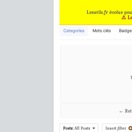
Lesutils.fr évolue po
⚠️ L
Categories
Mots clés
Badge
← Ret
Posts:
All Posts
Insert filter