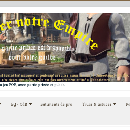
 jeu FOE, avec partie privée et public.
EG - CdB
Bâtiments de pro
Trucs & astuces
Pa