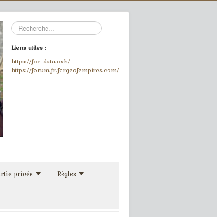
Rechercher
Liens utiles :
https://foe-data.ovh/
https://forum.fr.forgeofempires.com/
rtie privée
Règles