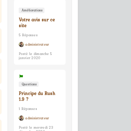
Améliorations
Votre avis sur ce
site
5 Réponses
administrateur
Posté le dimanche 5
janvier 2020
Questions
Principe du Rush
1.9 ?
1 Réponses
administrateur
Posté le mercredi 23