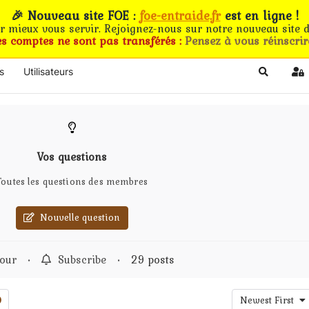
🎉 Nouveau site FOE :
foe-entraide.fr
est en ligne !
ur mieux vous servir. Rejoignez-nous sur notre nouveau site d
es comptes ne sont pas transférés :
Pensez à vous réinscrir
s
Utilisateurs
Search
Si
Vos questions
Toutes les questions des membres
Nouvelle question
our
•
Subscribe
•
29 posts
Newest First