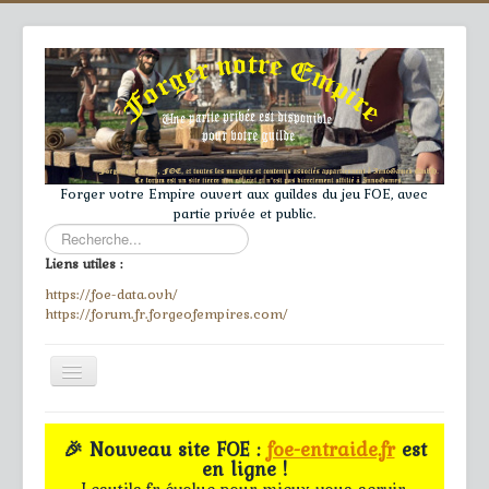
Forger votre Empire ouvert aux guildes du jeu FOE, avec
partie privée et public.
Rechercher
Liens utiles :
https://foe-data.ovh/
https://forum.fr.forgeofempires.com/
Toggle
Navigation
≡
🎉 Nouveau site FOE :
foe-entraide.fr
est
en ligne !
Accueil
Lesutils.fr évolue pour mieux vous servir.