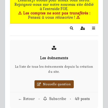
Rejoignez-nous sur notre nouveau site dédié
Le forum
à l'entraide FOE.
⚠️ Les comptes ne sont pas transférés :
Pensez à vous réinscrire !
⚠️
Les G.M.s
EG - CdB
Search
Sign In
Bâtiments de pro
Trucs & astuces
Les évènements
Partie privée
La liste de tous les évènements depuis la création
du site.
Règles
Nouvelle question
Contact
← Retour
•
Subscribe
•
49 posts