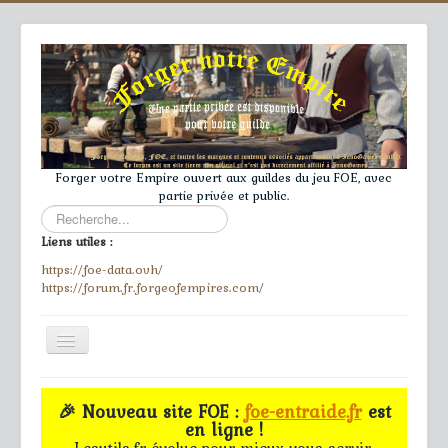
Forger votre Empire ouvert aux guildes du jeu FOE, avec
partie privée et public.
Rechercher
Liens utiles :
https://foe-data.ovh/
https://forum.fr.forgeofempires.com/
Toggle
Navigation
≡
🎉 Nouveau site FOE :
foe-entraide.fr
est
en ligne !
Accueil
Lesutils.fr évolue pour mieux vous servir.