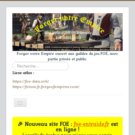
Forger votre Empire ouvert aux guildes du jeu FOE, avec
partie privée et public.
Rechercher
Liens utiles :
https://foe-data.ovh/
https://forum.fr.forgeofempires.com/
Toggle
Navigation
≡
🎉 Nouveau site FOE :
foe-entraide.fr
est
en ligne !
Accueil
Lesutils.fr évolue pour mieux vous servir.