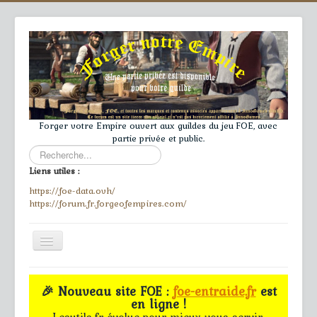
Forger votre Empire ouvert aux guildes du jeu FOE, avec
partie privée et public.
Rechercher
Liens utiles :
https://foe-data.ovh/
https://forum.fr.forgeofempires.com/
Toggle
Navigation
≡
🎉 Nouveau site FOE :
foe-entraide.fr
est
en ligne !
Accueil
Lesutils.fr évolue pour mieux vous servir.