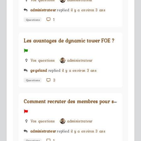
Vos questions
administrateur
administrateur
replied
il y a environ 3 ans
1
Questions
Les avantages de dynamic tower FOE ?
Vos questions
administrateur
gegeland
replied
il y a environ 3 ans
3
Questions
C
omment recruter des membres pour sa guilde ?
Vos questions
administrateur
administrateur
replied
il y a environ 3 ans
1
Questions