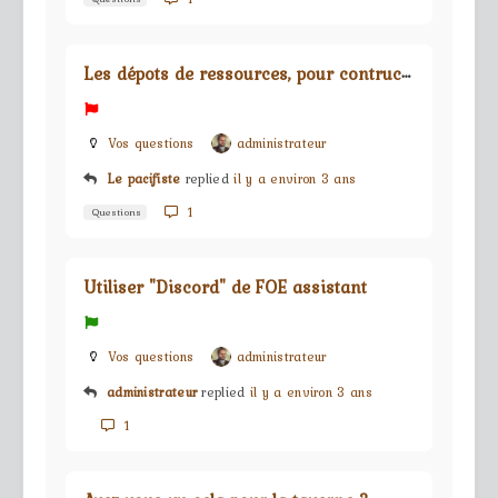
L
es dépots de ressources, pour contructions des bâtiments
Vos questions
administrateur
Le pacifiste
replied
il y a environ 3 ans
1
Questions
Utiliser "Discord" de FOE assistant
Vos questions
administrateur
administrateur
replied
il y a environ 3 ans
1