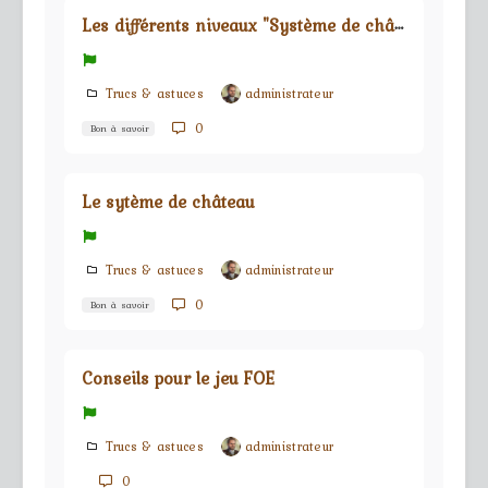
L
es différents niveaux "Système de château"
Trucs & astuces
administrateur
0
Bon à savoir
Le sytème de château
Trucs & astuces
administrateur
0
Bon à savoir
Conseils pour le jeu FOE
Trucs & astuces
administrateur
0