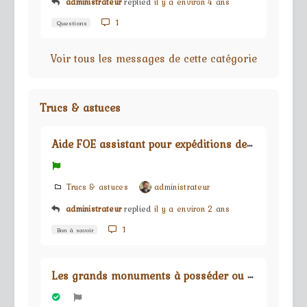
administrateur
replied
il y a environ 4 ans
1
Questions
Voir tous les messages de cette catégorie
Trucs & astuces
A
ide FOE assistant pour expéditions de guilde
Trucs & astuces
administrateur
administrateur
replied
il y a environ 2 ans
1
Bon à savoir
L
es grands monuments à posséder ou à fuir !